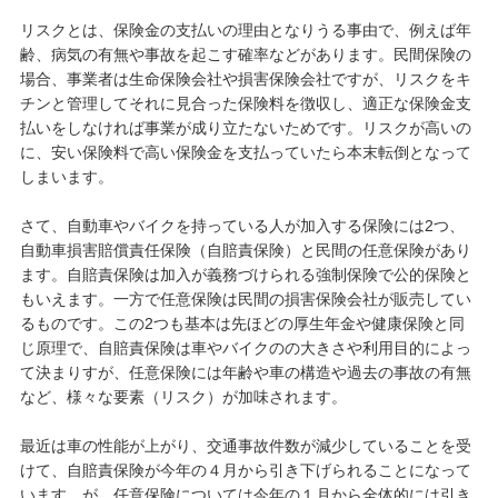
リスクとは、保険金の支払いの理由となりうる事由で、例えば年
齢、病気の有無や事故を起こす確率などがあります。民間保険の
場合、事業者は生命保険会社や損害保険会社ですが、リスクをキ
チンと管理してそれに見合った保険料を徴収し、適正な保険金支
払いをしなければ事業が成り立たないためです。リスクが高いの
に、安い保険料で高い保険金を支払っていたら本末転倒となって
しまいます。
さて、自動車やバイクを持っている人が加入する保険には2つ、
自動車損害賠償責任保険（自賠責保険）と民間の任意保険があり
ます。自賠責保険は加入が義務づけられる強制保険で公的保険と
もいえます。一方で任意保険は民間の損害保険会社が販売してい
るものです。この2つも基本は先ほどの厚生年金や健康保険と同
じ原理で、自賠責保険は車やバイクのの大きさや利用目的によっ
て決まりすが、任意保険には年齢や車の構造や過去の事故の有無
など、様々な要素（リスク）が加味されます。
最近は車の性能が上がり、交通事故件数が減少していることを受
けて、自賠責保険が今年の４月から引き下げられることになって
います。が、任意保険については今年の１月から全体的には引き