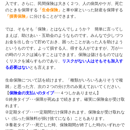
入です。さらに、民間保険は大きく２つ、人の病気やケガ、死亡
のときを保障する
「生命保険」
と車や家といった財産を保障する
「損害保険」
に分けることができます。
では、そもそも「保険」とはなんでしょうか？ 簡単に言ってし
まえば、助けあい・互助会のようなものです。みんなで少しづつ
お金を出し合って貯めておき、困ったことがあった人を助けよう
というものです。よって損する人、得する人がでますが、万が一
の時のリスクは減らすことはできます。保険は儲けるものではな
くリスクを減らすものであり、
リスクがない人はそもそも加入す
る必要はない
とも言えます。
生命保険について話を続けます。「種類がいろいろありそうで複
雑」と思った方、次の２つの分け方のみ覚えておいてください。
【
保険金の支払いのタイプ
･･･４つしかありません】
①終身タイプ･･･保障が死ぬまで続きます。確実に保険金が受け取
れます。
②定期タイプ･･･一定期間だけ保障されます。保険金が受け取れな
い（払った保険料が掛け捨てになる）こともあります。
③養老タイプ･･･死亡した時、保険期間が終了した時のいずれかで