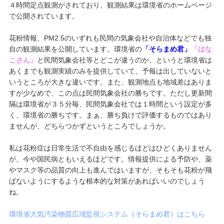
４時間定点観測がされており、観測結果は環境省のホームページ
で公開されています。
花粉情報、PM2.5のいずれも民間の気象会社や自治体などでも独
自の観測結果を公開しています。環境省の
「そらまめ君」
「はな
こさん」
と民間気象会社等とどこが違うのか、というと環境省は
あくまでも観測実績のみを提供していて、予報は出していないと
いうところが大きな違いです。また、観測地点も地域差はありま
すが少なめで、この点は民間気象会社の勝ちです。ただし更新間
隔は環境省が３５分毎、民間気象会社では１時間という設定が多
く、環境省の勝ちです。まぁ、勝ち負けで評価するものではあり
ませんが、どちらつかずというところでしょうか。
私は花粉症は日常生活で不自由を感じるほどはひどくありません
が、今や国民病ともいえるほどです。情報提供による予防や、薬
やマスク等の品質の向上も進んではいますが、そもそも花粉が飛
ばないようにするような根本的な対策があればいいのでしょう
ね。
環境省大気汚染物質広域監視システム（そらまめ君）はこちら