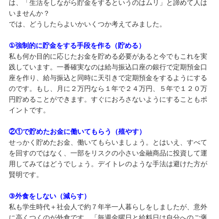
は、「生活をしながら貯金をするというのはムリ」と諦めて人は
いませんか？
では、どうしたらよいかいくつか考えてみました。
①強制的に貯金をする手段を作る（貯める）
私も何か目的に応じたお金を貯める必要があると今でもこれを実
践しています。一番確実なのは給与振込口座の銀行で定期預金口
座を作り、給与振込と同時に天引きで定期預金をするようにする
のです。もし、月に２万円なら１年で２４万円、５年で１２０万
円貯めることができます。すぐにおろさないようにすることもポ
イントです。
②①で貯めたお金に働いてもらう（殖やす）
せっかく貯めたお金、働いてもらいましょう。とはいえ、すべて
を回すのではなく、一部をリスクの小さい金融商品に投資して運
用してみてはどうでしょう。デイトレのような手法は避けた方が
賢明です。
③外食をしない（減らす）
私も学生時代＋社会人で約７年半一人暮らしをしましたが、意外
に高くつくのが外食です。「毎週金曜日と給料日は自分へのご褒