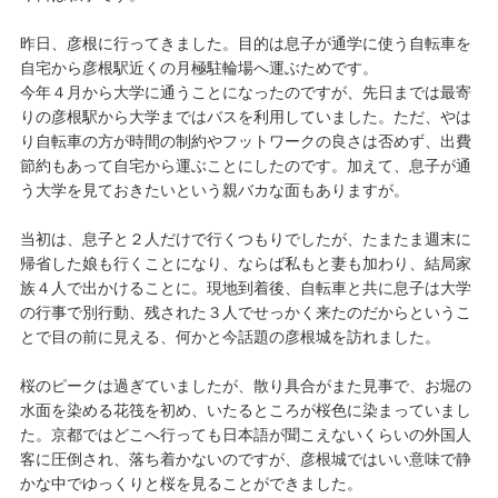
昨日、彦根に行ってきました。目的は息子が通学に使う自転車を
自宅から彦根駅近くの月極駐輪場へ運ぶためです。
今年４月から大学に通うことになったのですが、先日までは最寄
りの彦根駅から大学まではバスを利用していました。ただ、やは
り自転車の方が時間の制約やフットワークの良さは否めず、出費
節約もあって自宅から運ぶことにしたのです。加えて、息子が通
う大学を見ておきたいという親バカな面もありますが。
当初は、息子と２人だけで行くつもりでしたが、たまたま週末に
帰省した娘も行くことになり、ならば私もと妻も加わり、結局家
族４人で出かけることに。現地到着後、自転車と共に息子は大学
の行事で別行動、残された３人でせっかく来たのだからというこ
とで目の前に見える、何かと今話題の彦根城を訪れました。
桜のピークは過ぎていましたが、散り具合がまた見事で、お堀の
水面を染める花筏を初め、いたるところが桜色に染まっていまし
た。京都ではどこへ行っても日本語が聞こえないくらいの外国人
客に圧倒され、落ち着かないのですが、彦根城ではいい意味で静
かな中でゆっくりと桜を見ることができました。