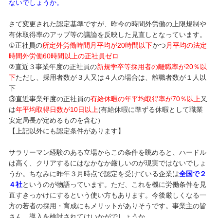
ないでしょうか。
さて変更された認定基準ですが、昨今の時間外労働の上限規制や
有休取得率のアップ等の議論を反映した見直しとなっています。
①正社員の
所定外労働時間月平均が20時間以下
かつ
月平均の法定
時間外労働60時間以上の正社員ゼロ
②直近３事業年度の正社員の
新規学卒等採用者の離職率が20％以
下
ただし、採用者数が３人又は４人の場合は、離職者数が１人以
下
③直近事業年度の正社員の
有給休暇の年平均取得率が70％以上
又
は
年平均取得日数が10日以上
(有給休暇に準ずる休暇として職業
安定局長が定めるものを含む）
【上記以外にも認定条件があります】
サラリーマン経験のある立場からこの条件を眺めると、ハードル
は高く、クリアするにはなかなか厳しいのが現実ではないでしょ
うか。ちなみに昨年３月時点で認定を受けている企業は
全国で２
４社
というのが物語っています。ただ、これを機に労働条件を見
直すきっかけにするという使い方もあります。今後厳しくなる一
方の若者の採用・育成にもメリットがありそうです。事業主の皆
さん、導入を検討されてはいかがでしょうか。