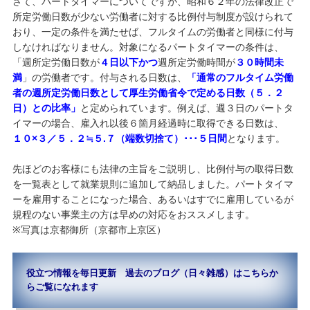
さて、パートタイマーについてですが、昭和６２年の法律改正で
所定労働日数が少ない労働者に対する比例付与制度が設けられて
おり、一定の条件を満たせば、フルタイムの労働者と同様に付与
しなければなりません。対象になるパートタイマーの条件は、
「週所定労働日数が
４日以下かつ
週所定労働時間が
３０時間未
満
」の労働者です。付与される日数は、
「通常のフルタイム労働
者の週所定労働日数として厚生労働省令で定める日数（５．２
日）との比率」
と定められています。例えば、週３日のパートタ
イマーの場合、雇入れ以後６箇月経過時に取得できる日数は、
１０×３／５．２≒５.７（端数切捨て）･･･５日間
となります。
先ほどのお客様にも法律の主旨をご説明し、比例付与の取得日数
を一覧表として就業規則に追加して納品しました。パートタイマ
ーを雇用することになった場合、あるいはすでに雇用しているが
規程のない事業主の方は早めの対応をおススメします。
※写真は京都御所（京都市上京区）
役立つ情報を毎日更新 過去のブログ（日々雑感）はこちらか
らご覧になれます