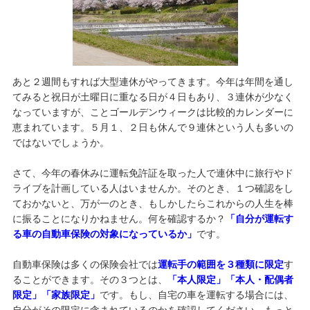
あと２週間もすれば大型連休がやってきます。今年は年間を通し
てみると祝日が土曜日に重なる日が４日もあり、３連休が少なく
なっていますが、ことゴールデンウィークは比較的カレンダーに
恵まれています。５月１、２日も休んで９連休という人も多いの
ではないでしょうか。
さて、今年の春休みに運転免許証を取った人で連休中に旅行やド
ライブを計画している人はいませんか。そのとき、１つ確認をし
ておかないと、万が一のとき、もしかしたらこれからの人生を棒
に振ることになりかねません。何を確認するか？
「自分が運転す
る車の自動車保険の対象になっているか」
です。
自動車保険は多くの保険会社では
運転手の範囲を３種類に限定
す
ることができます。その３つとは、
「本人限定」「本人・配偶者
限定」「家族限定」
です。もし、自宅の車を運転する場合には、
自分がその限定に含まれているのかを確認してください。もっと