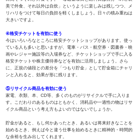
美で外食、それ以外は自炊」というように楽しみは残しつつ、メ
リハリをつけて毎日の負担を軽くしましょう。日々の積み重ねは
大きいですよ。
④格安チケットを有効に使う
今はいろいろなところに格安チケットショップがあります。使っ
ている人も多いと思いますが、電車・バス・航空券・図書券・映
画やレジャー施設等の入場券など、チケットショップで手に入る
格安チケットや株主優待券などを有効に活用しましょう。さら
に、正規の値段との差分を「つもり貯金」として貯金箱にチャリ
ンと入れると、効果が形に残ります。
⑤リサイクル商品を有効に使う
家電、衣類、本、CD等、多くのものがリサイクルで手に入りま
す。こだわりのあるものはともかく、消耗品や一過性の物はリサ
イクル商品という考え方もよいのではないでしょうか。
貯金があると、もし何かあったとき、あるいは将来好きなことを
始めるとき、例えば今と違う仕事を始めるときに精神的・時間的
な余裕を生み出してくれます。