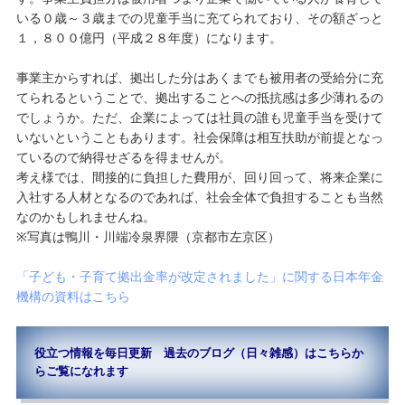
いる０歳～３歳までの児童手当に充てられており、その額ざっと
１，８００億円（平成２８年度）になります。
事業主からすれば、拠出した分はあくまでも被用者の受給分に充
てられるということで、拠出することへの抵抗感は多少薄れるの
でしょうか。ただ、企業によっては社員の誰も児童手当を受けて
いないということもあります。社会保障は相互扶助が前提となっ
ているので納得せざるを得ませんが。
考え様では、間接的に負担した費用が、回り回って、将来企業に
入社する人材となるのであれば、社会全体で負担することも当然
なのかもしれませんね。
※写真は鴨川・川端冷泉界隈（京都市左京区）
「子ども・子育て拠出金率が改定されました」に関する日本年金
機構の資料はこちら
役立つ情報を毎日更新 過去のブログ（日々雑感）はこちらか
らご覧になれます