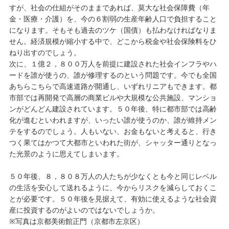
すが、社会の仕組がそのままであれば、莫大な社会保障費（年
金・医療・介護）を、今の６割弱の生産年齢人口で負担すること
になります。そもそも過去のツケ（国債）も払わなければなりま
せん。経済規模が縮小する中で、どこから税金や社会保険料をひ
ねり出すのでしょう。
次に、１億２，８００万人を前提に建設された社会インフラやハ
ードを誰が使うの、誰が修理するのという問題です。今でも全国
あちらこちらで高速道路が開通し、いずれリニアもできます。都
市部では再開発で高層の商業ビルや大規模な公共施設、マンショ
ンがどんどん建設されています。５０年後、特に都市部では高齢
化が進むといわれますが、いったい誰が使うのか、誰が維持メン
テをするのでしょう。人もいない、お金もないと考えると、行き
つく果てはかつて大都市といわれた街が、シャッター通りとなっ
た光景のように思えてしまいます。
５０年後、８，８０８万人の人たちが少なくとも今と同じレベル
の生活を安心して送れるように、今からリスクを減らしておくこ
とが必要です。５０年後を見据えて、有効に使えるような社会資
産に投資するのがよいのではないでしょうか。
※写真は京都美術館正門（京都市左京区）