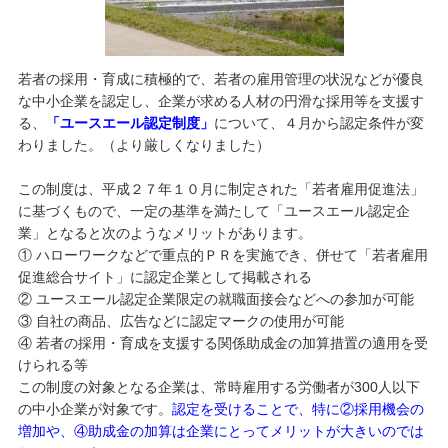
若者の採用・育成に積極的で、若者の雇用管理の状況などが優良
な中小企業を認定し、企業が求める人材の円滑な採用等を支援す
る、
「ユースエール認定制度」
について、４月から認定条件が変
わりました。（より厳しくなりました）
この制度は、平成２７年１０月に制定された「若者雇用促進法」
に基づくもので、一定の基準を満たして「ユースエール認定企
業」となると次のようなメリットがあります。
① ハローワークなどで重点的ＰＲを実施でき、併せて「若者雇用
促進総合サイト」に認定企業として掲載される
② ユースエール認定企業限定の就職面接会などへの参加が可能
③ 自社の商品、広告などに認定マークの使用が可能
④ 若者の採用・育成を支援する関係助成金の加算措置の適用を受
けられる等
この制度の対象となる企業は、常時雇用する労働者が300人以下
の中小企業が対象です。
認定を受けることで、特に②採用機会の
増加や、④助成金の加算は企業にとってメリットが大きいのでは