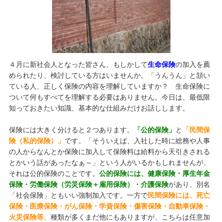
４月に新社会人となった皆さん、もしかして
生命保険
の加入を薦
められたり、検討している方はいませんか。「うんうん」と頷い
ている人、正しく保険の内容を理解していますか？ 生命保険に
ついて何もすべてを理解する必要はありません。今日は、最低限
知っておきたい知識、基本的な仕組みだけお話しします。
保険には大きく分けると２つあります。
「公的保険」
と
「民間保
険（私的保険）」
です。「そういえば、入社した時に総務や人事
の人からなんとか保険に加入して保険料は給料から天引きされる
とかいう話があったなぁ～」という人がいるかもしれませんが、
それは公的保険のことです。
公的保険には、健康保険・厚生年金
保険・労働保険（労災保険＋雇用保険）・介護保険
があり、別名
「社会保険」ともいい強制加入です。一方で
民間保険には、死亡
保険・医療保険・がん保険・学資保険・傷害保険・自動車保険・
火災保険等、
種類が多くまだ他にもありますが、こちらは任意加