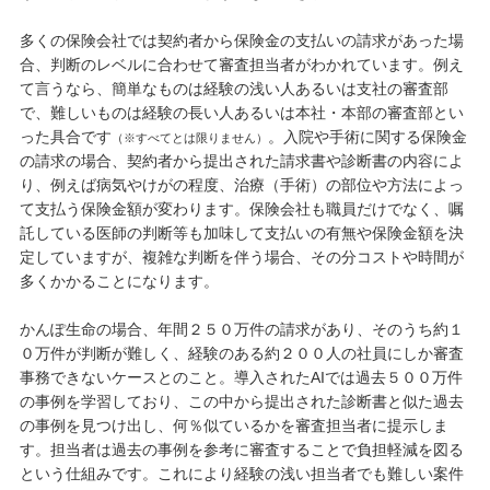
多くの保険会社では契約者から保険金の支払いの請求があった場
合、判断のレベルに合わせて審査担当者がわかれています。例え
て言うなら、簡単なものは経験の浅い人あるいは支社の審査部
で、難しいものは経験の長い人あるいは本社・本部の審査部とい
った具合です
。入院や手術に関する保険金
（※すべてとは限りません）
の請求の場合、契約者から提出された請求書や診断書の内容によ
り、例えば病気やけがの程度、治療（手術）の部位や方法によっ
て支払う保険金額が変わります。保険会社も職員だけでなく、嘱
託している医師の判断等も加味して支払いの有無や保険金額を決
定していますが、複雑な判断を伴う場合、その分コストや時間が
多くかかることになります。
かんぽ生命の場合、年間２５０万件の請求があり、そのうち約１
０万件が判断が難しく、経験のある約２００人の社員にしか審査
事務できないケースとのこと。導入されたAIでは過去５００万件
の事例を学習しており、この中から提出された診断書と似た過去
の事例を見つけ出し、何％似ているかを審査担当者に提示しま
す。担当者は過去の事例を参考に審査することで負担軽減を図る
という仕組みです。これにより経験の浅い担当者でも難しい案件