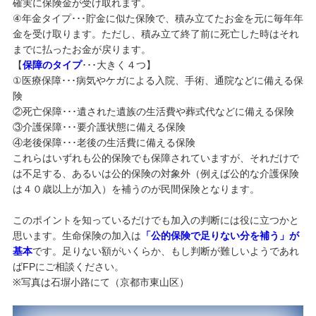
確実に保険金が受け取れます。
④年金タイプ･･･貯金に似た保険で、積み立てたお金を元に毎年年
金を受け取ります。ただし、積み立て終了前に死亡した時はそれ
までに払ったお金が戻ります。
【
保障のタイプ
･･･大きく４つ】
①医療保障･･･病気やケガによる入院、手術、通院などに備える保
険
②死亡保障･･･遺された遺族の生活費や葬式代などに備える保険
③介護保障･･･要介護状態に備える保険
④老後保障･･･老後の生活費に備える保険
これらはいずれも公的保険でも保障されていますが、それだけで
は不足する、あるいは公的保険の対象外（例えば公的な介護保険
は４０歳以上が加入）を補うのが民間保険となります。
このポイントを知っているだけでも加入の判断には役に立つかと
思います。生命保険の加入は
「公的保険で足りない分を補う」が
基本
です。足りない額がいくらか、もし判断が難しいようであれ
ばFPにご相談ください。
※写真は石塀小路にて（京都市東山区）