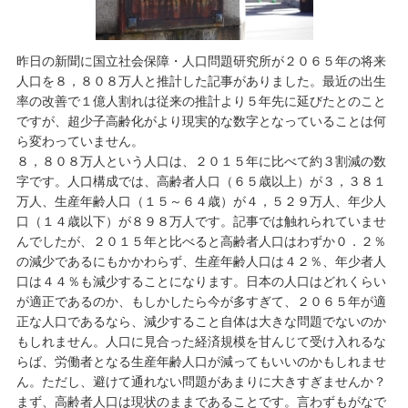
昨日の新聞に国立社会保障・人口問題研究所が２０６５年の将来
人口を８，８０８万人と推計した記事がありました。最近の出生
率の改善で１億人割れは従来の推計より５年先に延びたとのこと
ですが、超少子高齢化がより現実的な数字となっていることは何
ら変わっていません。
８，８０８万人という人口は、２０１５年に比べて約３割減の数
字です。人口構成では、高齢者人口（６５歳以上）が３，３８１
万人、生産年齢人口（１５～６４歳）が４，５２９万人、年少人
口（１４歳以下）が８９８万人です。記事では触れられていませ
んでしたが、２０１５年と比べると高齢者人口はわずか０．２％
の減少であるにもかかわらず、生産年齢人口は４２％、年少者人
口は４４％も減少することになります。日本の人口はどれくらい
が適正であるのか、もしかしたら今が多すぎて、２０６５年が適
正な人口であるなら、減少すること自体は大きな問題でないのか
もしれません。人口に見合った経済規模を甘んじて受け入れるな
らば、労働者となる生産年齢人口が減ってもいいのかもしれませ
ん。ただし、避けて通れない問題があまりに大きすぎませんか？
まず、高齢者人口は現状のままであることです。言わずもがなで