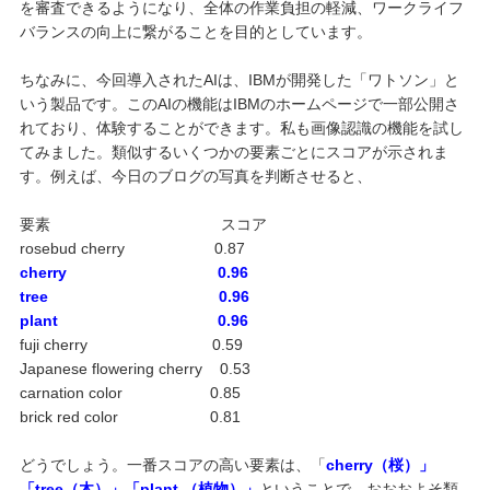
を審査できるようになり、全体の作業負担の軽減、ワークライフ
バランスの向上に繋がることを目的としています。
ちなみに、今回導入されたAIは、IBMが開発した「ワトソン」と
いう製品です。このAIの機能はIBMのホームページで一部公開さ
れており、体験することができます。私も画像認識の機能を試し
てみました。類似するいくつかの要素ごとにスコアが示されま
す。例えば、今日のブログの写真を判断させると、
要素 スコア
rosebud cherry 0.87
cherry 0.96
tree 0.96
plant 0.96
fuji cherry 0.59
Japanese flowering cherry 0.53
carnation color 0.85
brick red color 0.81
どうでしょう。一番スコアの高い要素は、「
cherry（
桜）」
「
tree
（木）」「
plant
（植物）」
ということで、おおおよそ類