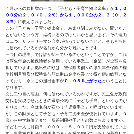
４月からの負担増の一つ、「子ども・子育て拠出金率」が
１，０
００分の２．０（０．２％）から１，０００分の２．３（０．２
３％）
に改定されました。
この「子ども・子育て拠出金」、あまり馴染みがない、聞いたこ
とがないという方、結構いるのではないかと思います。その理由
は二つ、サラーリーマン自身が払っていないことと、そもそも何
に使われているかが名前から分かり難いことです。
一つ目の理由、では誰が払っているのかということですが、これ
は厚生年金の被保険者を使用している事業主（企業）が全額を負
担しています。拠出⾦の額は、被保険者個々の厚⽣年⾦保険の標
準報酬⽉額及び標準賞与額に拠出⾦率を乗じて得た額の総額とな
っており、今回この拠出金率が
０．０３％上がった
ということに
なります。
次に二つ目の理由、何に使われているのかですが、民主党が政権
交代を実現させたときの選挙公約に「子ども手当」というものが
ありました。今は名前が変わり「児童手当」と呼ばれています
が、この財源として子ども・子育て拠出金が使われています。０
歳から中学校修了まで、所得制限や子どもの数にもよりますが、
子ども一人に月額５，０００～１５，０００円が支給されていま
す。事業主負担分は被用者つまり企業で働いている人が養育して