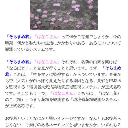
「そらまめ君」
「はなこさん」
って何かご存知でしょうか。今の
時期、何かと私たちの生活にかかわりのある、あるモノについて
観測しているシステムです。
「そらまめ君」
「はなこさん」
それぞれ、名前の由来を聞けば、
「なるほど！」と合点が行くことと思います。まず、
「そらまめ
君」
これは、「空をマメに監視する」からついています。春先か
ら空（大気）が白っぽく見えたりする原因となる、黄砂とPM2.5
を監視する「環境省大気汚染物質広域監視システム」が正式名称
です。そしてもう一つ、
「はなこさん」
こちらは、「はな（花）
のこ（粉）」つまり花粉を観測する「環境省花粉観測システム」
が正式名称です。
お役所というとなにかと堅いイメージですが、なんともお役所ら
しくない、可愛げのあるネーミングと思いませんか。いずれも２