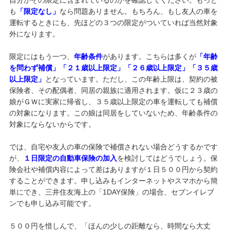
も
「限定なし」
なら問題ありません。もちろん、もし友人の車を
運転するときにも、先ほどの３つの限定がついていれば当然対象
外になります。
限定にはもう一つ、
年齢条件
があります。こちらは多くが
「年齢
を問わず補償」「２１歳以上限定」「２６歳以上限定」「３５歳
以上限定」
となっています。ただし、この年齢上限は、契約の被
保険者、その配偶者、同居の親族に適用されます。仮に２３歳の
娘がＧＷに実家に帰省し、３５歳以上限定の車を運転しても補償
の対象になります。この娘は同居をしていないため、年齢条件の
対象にならないからです。
では、自宅や友人の車の保険で補償されない場合どうするかです
が、
１日限定の自動車保険の加入
を検討してはどうでしょう。保
険会社や補償内容によって差はありますが１日５００円から契約
することができます。申し込みもインターネットやスマホから簡
単にでき、三井住友海上の「1DAY保険」の場合、セブンイレブ
ンでも申し込み可能です。
５００円を惜しんで、「ほんの少しの距離なら、時間なら大丈