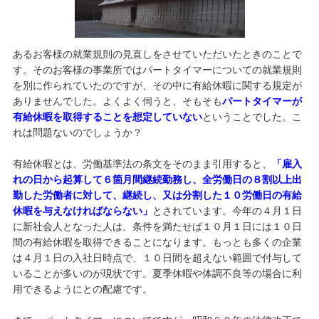
あるお客様の就業規則の見直しをさせていただいたときのことで
す。そのお客様の事業所ではパートタイマーについての就業規則
を別に作られていたのですが、その中に有給休暇に関する規定が
ありませんでした。よくよく伺うと、そもそも
パートタイマーが
有給休暇を取得することを想定していない
ということでした。こ
れは問題ないのでしょうか？
有給休暇とは、労働基準法の条文をそのまま引用すると、
「雇入
れの日から起算して６箇月間継続勤務し、全労働日の８割以上出
勤した労働者に対して、継続し、又は分割した１０労働日の有給
休暇を与えなければならない」
とされています。今年の４月１日
に新社会人となった人は、条件を満たせば１０月１日には１０日
間の有給休暇を取得できることになります。もっとも多くの企業
は４月１日の入社日時点で、１０日間を超えない範囲で付与して
いることが多いのが現状です。夏季休暇や体調不良等の場合に利
用できるようにとの配慮です。